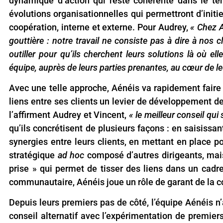
dynamique d’action qui reste cohérente dans le tem
évolutions organisationnelles qui permettront d’init
coopération, interne et externe. Pour Audrey,
« Chez 
gouttière : notre travail ne consiste pas à dire à nos cl
outiller pour qu’ils cherchent leurs solutions là où ell
équipe, auprès de leurs parties prenantes, au cœur de l
Avec une telle approche, Aénéis va rapidement fair
liens entre ses clients un levier de développement
l’affirment Audrey et Vincent,
« le meilleur conseil qui 
qu’ils concrétisent de plusieurs façons : en saisissant
synergies entre leurs clients, en mettant en place p
stratégique
ad hoc
composé d’autres dirigeants, mai
prise » qui permet de tisser des liens dans un cad
communautaire, Aénéis joue un rôle de garant de la c
Depuis leurs premiers pas de côté, l’équipe Aénéis n
conseil alternatif avec l’expérimentation de premier